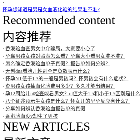
·
怀孕想知道是男是女血液化验的结果准不准?
Recommended content
内容推荐
·
香港验血查男女中介骗局，大家要小心了
·
孕囊男孩女孩对照表怎么看？孕囊大小看男女准不准？
·
怎么确定香港验血单子真假？报告单如何分辨？
·
无创dna看胎儿性别全是负数表示什么?
·
怀孕NT低于1.3的一般是男孩吗？怀男孩会有什么症状？
·
查男孩女孩抽血化验费用多少？多久才能出结果？
·
孕12周胎儿nt检查能看男女？nt值大于1.5和小于1.5区别是什
·
八个征兆预示生女孩是什么？怀女儿的早孕反应有什么？
·
分享如何辨认香港验血报告单的真假
·
香港验血没y却生了男孩
NEW ARTICLES