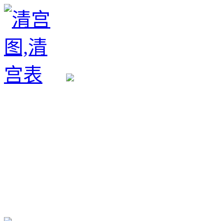
生育政策
备孕经验
备孕生男
备孕生女
怀孕验孕
孕期检查
孕期饮食
男女早知
孕期知识
育儿工具
清宫图表