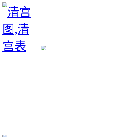
生育政策
备孕经验
备孕生男
备孕生女
怀孕验孕
孕期检查
孕期饮食
男女早知
孕期知识
育儿工具
清宫图表