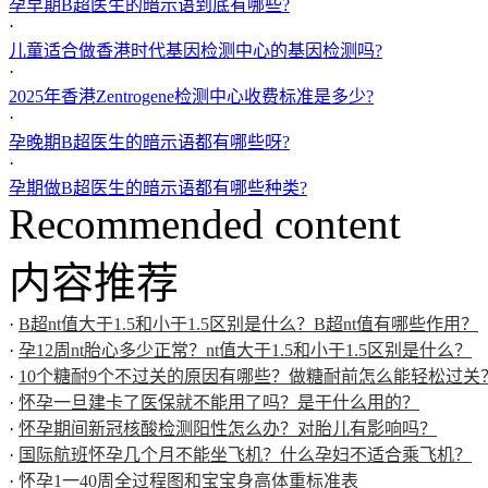
孕早期B超医生的暗示语到底有哪些?
·
儿童适合做香港时代基因检测中心的基因检测吗?
·
2025年香港Zentrogene检测中心收费标准是多少?
·
孕晚期B超医生的暗示语都有哪些呀?
·
孕期做B超医生的暗示语都有哪些种类?
Recommended content
内容推荐
·
B超nt值大于1.5和小于1.5区别是什么？B超nt值有哪些作用？
·
孕12周nt胎心多少正常？nt值大于1.5和小于1.5区别是什么？
·
10个糖耐9个不过关的原因有哪些？做糖耐前怎么能轻松过关
·
怀孕一旦建卡了医保就不能用了吗？是干什么用的？
·
怀孕期间新冠核酸检测阳性怎么办？对胎儿有影响吗？
·
国际航班怀孕几个月不能坐飞机？什么孕妇不适合乘飞机？
·
怀孕1一40周全过程图和宝宝身高体重标准表