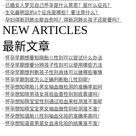
·
已婚女人梦见自己怀孕是什么意思？是什么征兆？
·
生化最明显的4个征兆是哪些？要注意什么？
·
孕妇得新冠肺炎能自愈吗？得新冠肺炎孩子还能要吗？
NEW ARTICLES
最新文章
·
怀孕早期想要知晓胎儿性别可以尝试什么办法
·
怀孕早期想要分辨孩子性别可以使用哪些方法
·
怀孕早期想判断孩子性别具体可以做哪些事情
·
怀孕早期到底怎么正确判断胎儿性别呢?
·
怀孕想知晓胎儿男女抽血做检测的准确率如何
·
怀孕想知晓男孩女孩验血查性别到底靠谱吗?
·
怀孕想知晓宝宝性别通过验血来检测准不准呢
·
怀孕想知晓宝宝男女抽血做性别检测准不准?
·
怀孕想知道胎儿性别抽血化验的准确率高吗?
·
怀孕想知道是男是女血液化验的结果准不准?