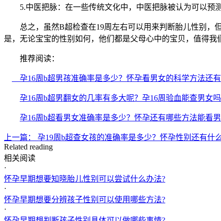
5.中医把脉：在一些传统文化中，中医把脉被认为可以预测
总之，虽然B超检查在19周左右可以用来判断胎儿性别，但
是，无论宝宝的性别如何，他们都是父母心中的宝贝，值得我
推荐阅读：
孕16周b超男孩准确率是多少？怀孕看男女的科学方法还
孕16周b超男翻女的几率有多大呢？孕16周验血能查男女
孕16周b超看男女准确率是多少？怀孕还有哪些方法能看
上一篇： 孕19周b超查女孩的准确率是多少？怀孕性别还有什
Related reading
相关阅读
·
怀孕早期想要知晓胎儿性别可以尝试什么办法?
·
怀孕早期想要分辨孩子性别可以使用哪些方法?
·
怀孕早期想判断孩子性别具体可以做哪些事情?