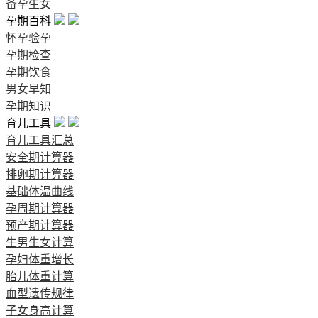
备孕生女
孕期百科
怀孕验孕
孕期检查
孕期饮食
男女早知
孕期知识
育儿工具
育儿工具汇总
安全期计算器
排卵期计算器
基础体温曲线
孕周期计算器
预产期计算器
生男生女计算
孕妇体重增长
胎儿体重计算
血型遗传规律
子女身高计算