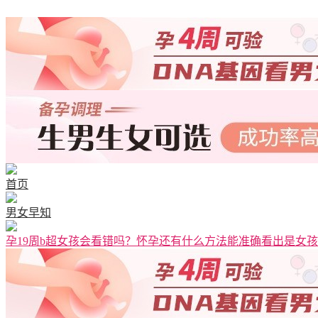
清宫图表
首页
男女早知
孕19周b超女孩会看错吗？怀孕还有什么方法能准确看出是女