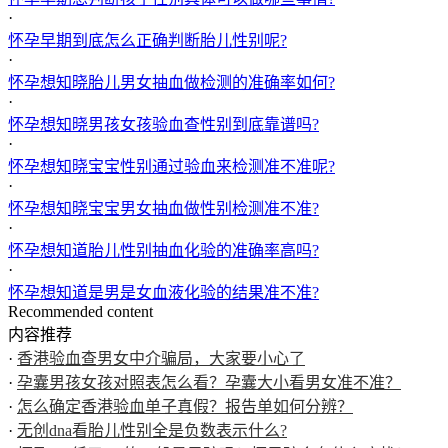
·
怀孕早期到底怎么正确判断胎儿性别呢?
·
怀孕想知晓胎儿男女抽血做检测的准确率如何?
·
怀孕想知晓男孩女孩验血查性别到底靠谱吗?
·
怀孕想知晓宝宝性别通过验血来检测准不准呢?
·
怀孕想知晓宝宝男女抽血做性别检测准不准?
·
怀孕想知道胎儿性别抽血化验的准确率高吗?
·
怀孕想知道是男是女血液化验的结果准不准?
Recommended content
内容推荐
·
香港验血查男女中介骗局，大家要小心了
·
孕囊男孩女孩对照表怎么看？孕囊大小看男女准不准？
·
怎么确定香港验血单子真假？报告单如何分辨？
·
无创dna看胎儿性别全是负数表示什么?