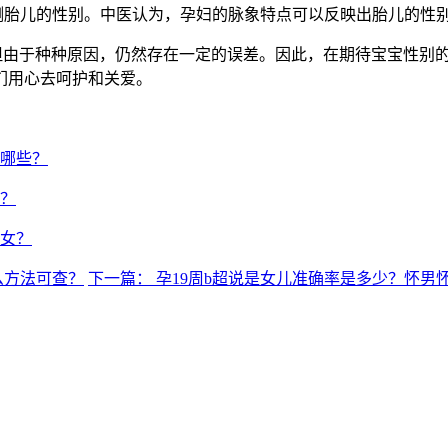
胎儿的性别。中医认为，孕妇的脉象特点可以反映出胎儿的性
由于种种原因，仍然存在一定的误差。因此，在期待宝宝性别的
们用心去呵护和关爱。
有哪些？
吗？
男女？
么方法可查？
下一篇： 孕19周b超说是女儿准确率是多少？怀男