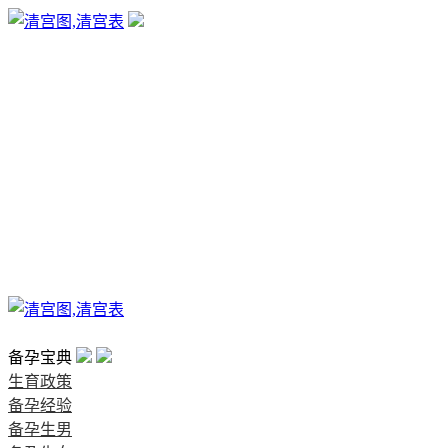
生育政策
备孕经验
备孕生男
备孕生女
怀孕验孕
孕期检查
孕期饮食
男女早知
孕期知识
育儿工具
清宫图表
首页
备孕宝典
生育政策
备孕经验
备孕生男