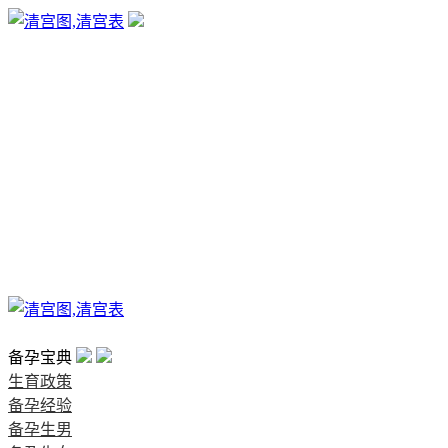
生育政策
备孕经验
备孕生男
备孕生女
怀孕验孕
孕期检查
孕期饮食
男女早知
孕期知识
育儿工具
清宫图表
首页
备孕宝典
生育政策
备孕经验
备孕生男