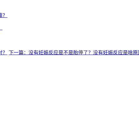
靠？
？
对？
下一篇：没有妊娠反应是不是胎停了？没有妊娠反应是啥原