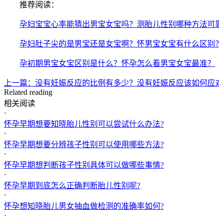
推荐阅读：
孕妇宝宝心率能猜出男宝女宝吗？测胎儿性别哪种方法可
孕妇肚子尖的是男宝还是女宝啊？怀男宝女宝有什么区别
孕初期男宝女宝区别是什么？怀孕怎么看男宝女宝最准？
上一篇：没有妊娠反应的比例有多少？没有妊娠反应该如何应
Related reading
相关阅读
·
怀孕早期想要知晓胎儿性别可以尝试什么办法?
·
怀孕早期想要分辨孩子性别可以使用哪些方法?
·
怀孕早期想判断孩子性别具体可以做哪些事情?
·
怀孕早期到底怎么正确判断胎儿性别呢?
·
怀孕想知晓胎儿男女抽血做检测的准确率如何?
·