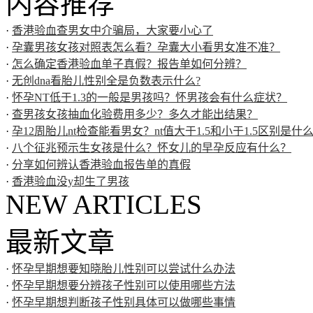
内容推荐
·
香港验血查男女中介骗局，大家要小心了
·
孕囊男孩女孩对照表怎么看？孕囊大小看男女准不准？
·
怎么确定香港验血单子真假？报告单如何分辨？
·
无创dna看胎儿性别全是负数表示什么?
·
怀孕NT低于1.3的一般是男孩吗？怀男孩会有什么症状？
·
查男孩女孩抽血化验费用多少？多久才能出结果？
·
孕12周胎儿nt检查能看男女？nt值大于1.5和小于1.5区别是什
·
八个征兆预示生女孩是什么？怀女儿的早孕反应有什么？
·
分享如何辨认香港验血报告单的真假
·
香港验血没y却生了男孩
NEW ARTICLES
最新文章
·
怀孕早期想要知晓胎儿性别可以尝试什么办法
·
怀孕早期想要分辨孩子性别可以使用哪些方法
·
怀孕早期想判断孩子性别具体可以做哪些事情