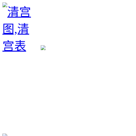
生育政策
备孕经验
备孕生男
备孕生女
怀孕验孕
孕期检查
孕期饮食
男女早知
孕期知识
育儿工具
清宫图表