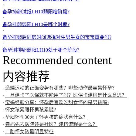
·
备孕排卵试纸LH10弱阳啥阶段?
·
备孕排卵弱阳LH10是哪个时期?
·
备孕排卵后同房时间选择对生男生女的宝宝重要吗?
·
备孕测排卵弱阳LH10处于哪个阶段?
Recommended content
内容推荐
·
造娃运动的正确姿势有哪些？哪些动作最容易怀孕？
·
一旦建卡了医保就不能用了吗？医保卡建档是什么意思？
·
宝妈经验分享：怀孕后喜欢吃甜食怀的是男孩吗?
·
怀女孩累腰怀男孩累腿?
·
孕妇怀孕30天了怀男孩的症状有什么？
·
建档先去医院还是社区？建档流程是什么？
·
二胎怀女孩最明显特征