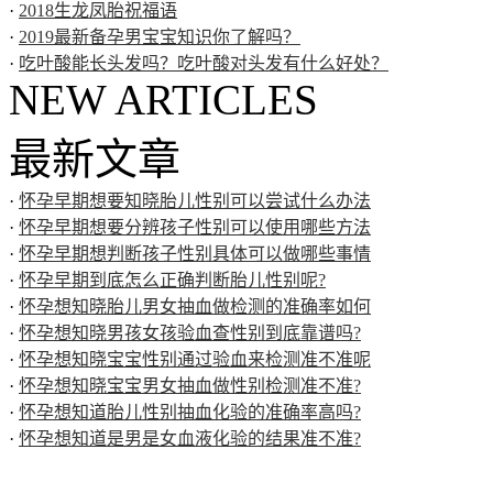
·
2018生龙凤胎祝福语
·
2019最新备孕男宝宝知识你了解吗？
·
吃叶酸能长头发吗？吃叶酸对头发有什么好处？
NEW ARTICLES
最新文章
·
怀孕早期想要知晓胎儿性别可以尝试什么办法
·
怀孕早期想要分辨孩子性别可以使用哪些方法
·
怀孕早期想判断孩子性别具体可以做哪些事情
·
怀孕早期到底怎么正确判断胎儿性别呢?
·
怀孕想知晓胎儿男女抽血做检测的准确率如何
·
怀孕想知晓男孩女孩验血查性别到底靠谱吗?
·
怀孕想知晓宝宝性别通过验血来检测准不准呢
·
怀孕想知晓宝宝男女抽血做性别检测准不准?
·
怀孕想知道胎儿性别抽血化验的准确率高吗?
·
怀孕想知道是男是女血液化验的结果准不准?