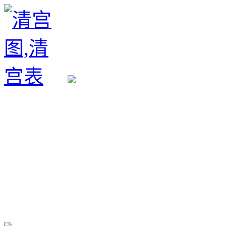
生育政策
备孕经验
备孕生男
备孕生女
怀孕验孕
孕期检查
孕期饮食
男女早知
孕期知识
育儿工具
清宫图表