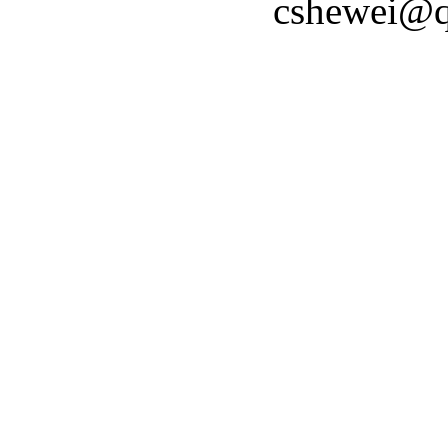
cshewei