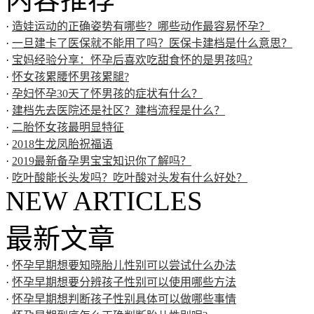
·
造娃运动的正确姿势有哪些？哪些动作最容易怀孕？
·
一旦建卡了医保就不能用了吗？医保卡建档是什么意思？
·
宝妈经验分享：怀孕后喜欢吃甜食怀的是男孩吗?
·
怀女孩累腰怀男孩累腿?
·
孕妇怀孕30天了怀男孩的症状有什么？
·
建档先去医院还是社区？建档流程是什么？
·
二胎怀女孩最明显特征
·
2018生龙凤胎祝福语
·
2019最新备孕男宝宝知识你了解吗？
·
吃叶酸能长头发吗？吃叶酸对头发有什么好处？
NEW ARTICLES
最新文章
·
怀孕早期想要知晓胎儿性别可以尝试什么办法
·
怀孕早期想要分辨孩子性别可以使用哪些方法
·
怀孕早期想判断孩子性别具体可以做哪些事情