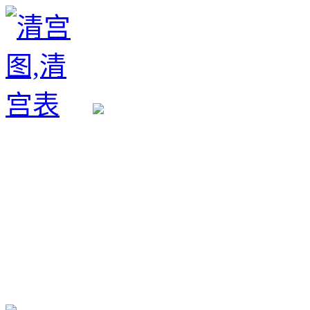
生育政策
备孕经验
备孕生男
备孕生女
怀孕验孕
孕期检查
孕期饮食
男女早知
孕期知识
育儿工具
清宫图表