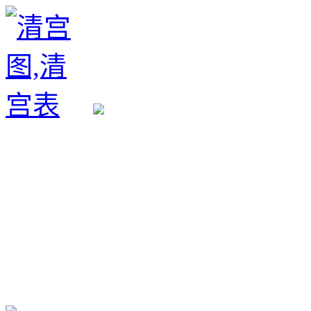
生育政策
备孕经验
备孕生男
备孕生女
怀孕验孕
孕期检查
孕期饮食
男女早知
孕期知识
育儿工具
清宫图表