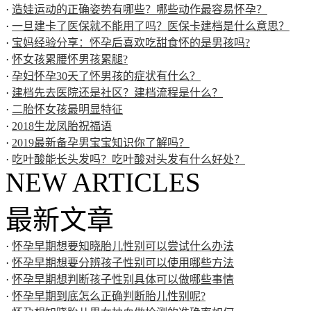
·
造娃运动的正确姿势有哪些？哪些动作最容易怀孕？
·
一旦建卡了医保就不能用了吗？医保卡建档是什么意思？
·
宝妈经验分享：怀孕后喜欢吃甜食怀的是男孩吗?
·
怀女孩累腰怀男孩累腿?
·
孕妇怀孕30天了怀男孩的症状有什么？
·
建档先去医院还是社区？建档流程是什么？
·
二胎怀女孩最明显特征
·
2018生龙凤胎祝福语
·
2019最新备孕男宝宝知识你了解吗？
·
吃叶酸能长头发吗？吃叶酸对头发有什么好处？
NEW ARTICLES
最新文章
·
怀孕早期想要知晓胎儿性别可以尝试什么办法
·
怀孕早期想要分辨孩子性别可以使用哪些方法
·
怀孕早期想判断孩子性别具体可以做哪些事情
·
怀孕早期到底怎么正确判断胎儿性别呢?