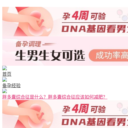
清宫图表
首页
备孕经验
胖多囊综合征是什么？胖多囊综合征应该如何减肥？