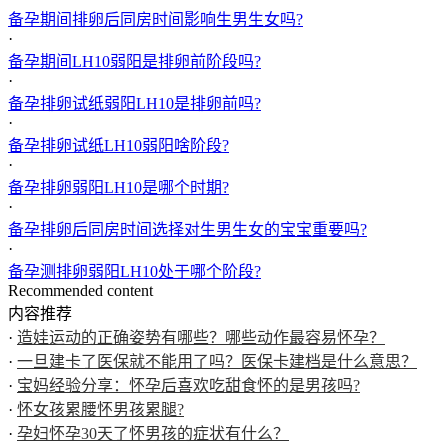
备孕期间排卵后同房时间影响生男生女吗?
·
备孕期间LH10弱阳是排卵前阶段吗?
·
备孕排卵试纸弱阳LH10是排卵前吗?
·
备孕排卵试纸LH10弱阳啥阶段?
·
备孕排卵弱阳LH10是哪个时期?
·
备孕排卵后同房时间选择对生男生女的宝宝重要吗?
·
备孕测排卵弱阳LH10处于哪个阶段?
Recommended content
内容推荐
·
造娃运动的正确姿势有哪些？哪些动作最容易怀孕？
·
一旦建卡了医保就不能用了吗？医保卡建档是什么意思？
·
宝妈经验分享：怀孕后喜欢吃甜食怀的是男孩吗?
·
怀女孩累腰怀男孩累腿?
·
孕妇怀孕30天了怀男孩的症状有什么？