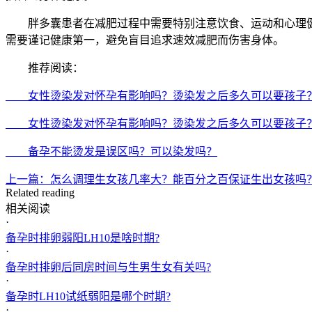
胖多囊患者在减肥过程中需要特别注意饮食、运动和心理健
需要谨记健康第一，避免盲目追求速效减肥而伤害身体。
推荐阅读：
女性烫染发对怀孕有影响吗？烫染发之后多久可以要孩子
女性烫染发对怀孕有影响吗？烫染发之后多久可以要孩子
备孕不能烫发是误区吗？可以染发吗？
上一篇：怎么调理生女孩几率大？能百分之百保证生出女孩吗
Related reading
相关阅读
·
备孕时排卵弱阳LH10是啥时期?
·
备孕时排卵后同房时间与生男生女有关吗?
·
备孕时LH10试纸弱阳是哪个时期?
·