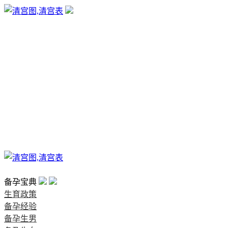
生育政策
备孕经验
备孕生男
备孕生女
怀孕验孕
孕期检查
孕期饮食
男女早知
孕期知识
育儿工具
清宫图表
首页
备孕宝典
生育政策
备孕经验
备孕生男