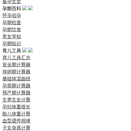
备孕生女
孕期百科
怀孕验孕
孕期检查
孕期饮食
男女早知
孕期知识
育儿工具
育儿工具汇总
安全期计算器
排卵期计算器
基础体温曲线
孕周期计算器
预产期计算器
生男生女计算
孕妇体重增长
胎儿体重计算
血型遗传规律
子女身高计算