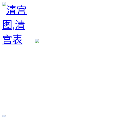
生育政策
备孕经验
备孕生男
备孕生女
怀孕验孕
孕期检查
孕期饮食
男女早知
孕期知识
育儿工具
清宫图表