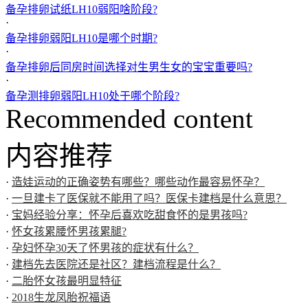
备孕排卵试纸LH10弱阳啥阶段?
·
备孕排卵弱阳LH10是哪个时期?
·
备孕排卵后同房时间选择对生男生女的宝宝重要吗?
·
备孕测排卵弱阳LH10处于哪个阶段?
Recommended content
内容推荐
·
造娃运动的正确姿势有哪些？哪些动作最容易怀孕？
·
一旦建卡了医保就不能用了吗？医保卡建档是什么意思？
·
宝妈经验分享：怀孕后喜欢吃甜食怀的是男孩吗?
·
怀女孩累腰怀男孩累腿?
·
孕妇怀孕30天了怀男孩的症状有什么？
·
建档先去医院还是社区？建档流程是什么？
·
二胎怀女孩最明显特征
·
2018生龙凤胎祝福语