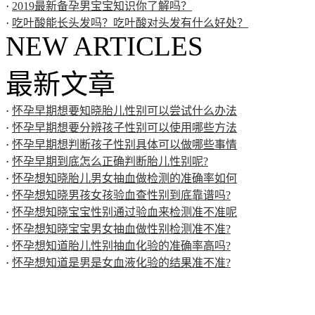
·
2019最新备孕男宝宝知识你了解吗？
·
吃叶酸能长头发吗？吃叶酸对头发有什么好处？
NEW ARTICLES
最新文章
·
怀孕早期想要知晓胎儿性别可以尝试什么办法
·
怀孕早期想要分辨孩子性别可以使用哪些方法
·
怀孕早期想判断孩子性别具体可以做哪些事情
·
怀孕早期到底怎么正确判断胎儿性别呢?
·
怀孕想知晓胎儿男女抽血做检测的准确率如何
·
怀孕想知晓男孩女孩验血查性别到底靠谱吗?
·
怀孕想知晓宝宝性别通过验血来检测准不准呢
·
怀孕想知晓宝宝男女抽血做性别检测准不准?
·
怀孕想知道胎儿性别抽血化验的准确率高吗?
·
怀孕想知道是男是女血液化验的结果准不准?