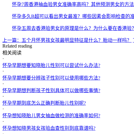
怀孕7周香港抽血验男女准确率高吗？其他预测男女的方
怀孕多久B超可以看出男女最准？哪些因素会影响检查的
怀孕五周去香港验男女的原理是什么？为什么要在香港验
上一篇：五个月怀男孩女孩最明显特征是什么？胎动一样吗？
Related reading
相关阅读
·
怀孕早期想要知晓胎儿性别可以尝试什么办法?
·
怀孕早期想要分辨孩子性别可以使用哪些方法?
·
怀孕早期想判断孩子性别具体可以做哪些事情?
·
怀孕早期到底怎么正确判断胎儿性别呢?
·
怀孕想知晓胎儿男女抽血做检测的准确率如何?
·
怀孕想知晓男孩女孩验血查性别到底靠谱吗?
·