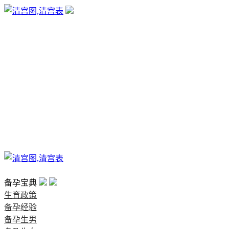
生育政策
备孕经验
备孕生男
备孕生女
怀孕验孕
孕期检查
孕期饮食
男女早知
孕期知识
育儿工具
清宫图表
首页
备孕宝典
生育政策
备孕经验
备孕生男