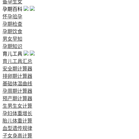
备孕生女
孕期百科
怀孕验孕
孕期检查
孕期饮食
男女早知
孕期知识
育儿工具
育儿工具汇总
安全期计算器
排卵期计算器
基础体温曲线
孕周期计算器
预产期计算器
生男生女计算
孕妇体重增长
胎儿体重计算
血型遗传规律
子女身高计算