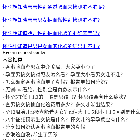
怀孕想知晓宝宝性别通过验血来检测准不准呢?
·
怀孕想知晓宝宝男女抽血做性别检测准不准?
·
怀孕想知道胎儿性别抽血化验的准确率高吗?
·
怀孕想知道是男是女血液化验的结果准不准?
Recommended content
内容推荐
·
香港验血查男女中介骗局，大家要小心了
·
孕囊男孩女孩对照表怎么看？孕囊大小看男女准不准？
·
怎么确定香港验血单子真假？报告单如何分辨？
·
无创dna看胎儿性别全是负数表示什么?
·
怀孕NT低于1.3的一般是男孩吗？怀男孩会有什么症状？
·
查男孩女孩抽血化验费用多少？多久才能出结果？
·
孕12周胎儿nt检查能看男女？nt值大于1.5和小于1.5区别是什
·
八个征兆预示生女孩是什么？怀女儿的早孕反应有什么？
·
分享如何辨认香港验血报告单的真假
·
香港验血没y却生了男孩