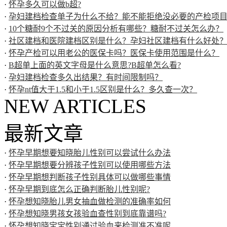
·
怀孕多久可以做b超?
·
孕妇建档检查单子为什么不给？能不能拒绝没必要的产检项
·
10个糖耐9个不过关的原因分析有哪些？糖耐不过关怎么办？
·
社区建档和医院建档区别是什么？孕妇社区建档有什么好处
·
怀孕产检可以用老公的医保卡吗？医保卡使用范围是什么？
·
B超单上面的英文字母是什么意思?B超单怎么看?
·
孕妇建档检查多久出结果？有时间限制吗？
·
怀孕nt值大于1.5和小于1.5区别是什么？多久查一次？
NEW ARTICLES
最新文章
·
怀孕早期想要知晓胎儿性别可以尝试什么办法
·
怀孕早期想要分辨孩子性别可以使用哪些方法
·
怀孕早期想判断孩子性别具体可以做哪些事情
·
怀孕早期到底怎么正确判断胎儿性别呢?
·
怀孕想知晓胎儿男女抽血做检测的准确率如何
·
怀孕想知晓男孩女孩验血查性别到底靠谱吗?
·
怀孕想知晓宝宝性别通过验血来检测准不准呢