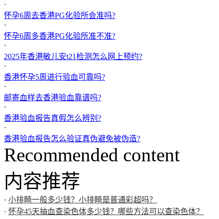
·
怀孕6周去香港PG化验所会准吗?
·
怀孕6周多香港PG化验所准不准?
·
2025年香港敏儿安t21检测怎么网上预约?
·
香港怀孕5周进行验血可靠吗?
·
邮寄血样去香港验血靠谱吗?
·
香港验血报告真假怎么辨别?
·
香港验血报告怎么验证真伪避免被伪造?
Recommended content
内容推荐
·
小排畸一般多少钱？小排畸是普通彩超吗？
·
怀孕45天抽血查染色体多少钱？哪些方法可以查染色体？