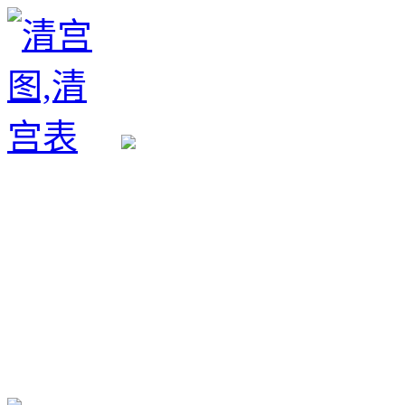
生育政策
备孕经验
备孕生男
备孕生女
怀孕验孕
孕期检查
孕期饮食
男女早知
孕期知识
育儿工具
清宫图表