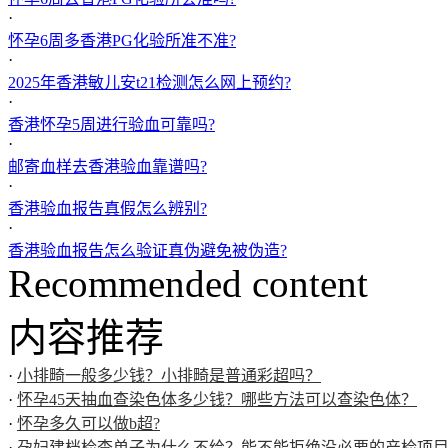
·
怀孕6周多香港PG化验所准不准?
·
2025年香港敏儿安t21检测怎么网上预约?
·
香港怀孕5周进行验血可靠吗?
·
邮寄血样去香港验血靠谱吗?
·
香港验血报告真假怎么辨别?
·
香港验血报告怎么验证真伪避免被伪造?
Recommended content
内容推荐
·
小排畸一般多少钱？小排畸是普通彩超吗？
·
怀孕45天抽血查染色体多少钱？哪些方法可以查染色体？
·
怀孕多久可以做b超?
·
孕妇建档检查单子为什么不给？能不能拒绝没必要的产检项