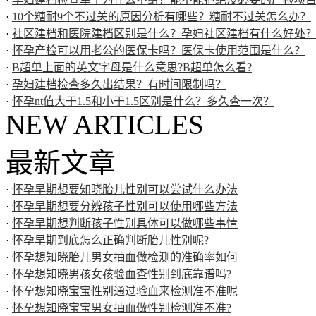
·
10个糖耐9个不过关的原因分析有哪些？糖耐不过关怎么办？
·
社区建档和医院建档区别是什么？孕妇社区建档有什么好处
·
怀孕产检可以用老公的医保卡吗？医保卡使用范围是什么？
·
B超单上面的英文字母是什么意思?B超单怎么看?
·
孕妇建档检查多久出结果？有时间限制吗？
·
怀孕nt值大于1.5和小于1.5区别是什么？多久查一次？
NEW ARTICLES
最新文章
·
怀孕早期想要知晓胎儿性别可以尝试什么办法
·
怀孕早期想要分辨孩子性别可以使用哪些方法
·
怀孕早期想判断孩子性别具体可以做哪些事情
·
怀孕早期到底怎么正确判断胎儿性别呢?
·
怀孕想知晓胎儿男女抽血做检测的准确率如何
·
怀孕想知晓男孩女孩验血查性别到底靠谱吗?
·
怀孕想知晓宝宝性别通过验血来检测准不准呢
·
怀孕想知晓宝宝男女抽血做性别检测准不准?