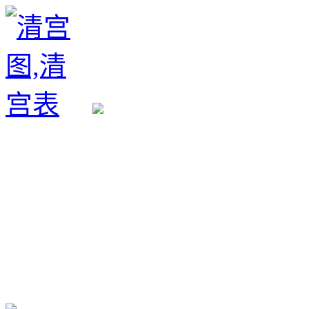
生育政策
备孕经验
备孕生男
备孕生女
怀孕验孕
孕期检查
孕期饮食
男女早知
孕期知识
育儿工具
清宫图表