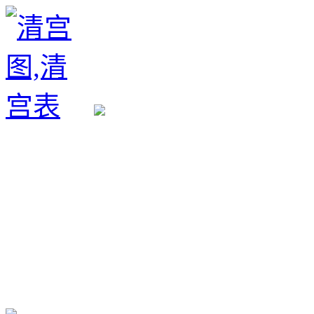
生育政策
备孕经验
备孕生男
备孕生女
怀孕验孕
孕期检查
孕期饮食
男女早知
孕期知识
育儿工具
清宫图表