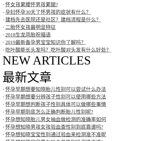
·
怀女孩累腰怀男孩累腿?
·
孕妇怀孕30天了怀男孩的症状有什么？
·
建档先去医院还是社区？建档流程是什么？
·
二胎怀女孩最明显特征
·
2018生龙凤胎祝福语
·
2019最新备孕男宝宝知识你了解吗？
·
吃叶酸能长头发吗？吃叶酸对头发有什么好处？
NEW ARTICLES
最新文章
·
怀孕早期想要知晓胎儿性别可以尝试什么办法
·
怀孕早期想要分辨孩子性别可以使用哪些方法
·
怀孕早期想判断孩子性别具体可以做哪些事情
·
怀孕早期到底怎么正确判断胎儿性别呢?
·
怀孕想知晓胎儿男女抽血做检测的准确率如何
·
怀孕想知晓男孩女孩验血查性别到底靠谱吗?
·
怀孕想知晓宝宝性别通过验血来检测准不准呢