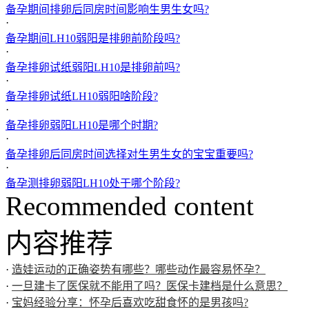
备孕期间排卵后同房时间影响生男生女吗?
·
备孕期间LH10弱阳是排卵前阶段吗?
·
备孕排卵试纸弱阳LH10是排卵前吗?
·
备孕排卵试纸LH10弱阳啥阶段?
·
备孕排卵弱阳LH10是哪个时期?
·
备孕排卵后同房时间选择对生男生女的宝宝重要吗?
·
备孕测排卵弱阳LH10处于哪个阶段?
Recommended content
内容推荐
·
造娃运动的正确姿势有哪些？哪些动作最容易怀孕？
·
一旦建卡了医保就不能用了吗？医保卡建档是什么意思？
·
宝妈经验分享：怀孕后喜欢吃甜食怀的是男孩吗?