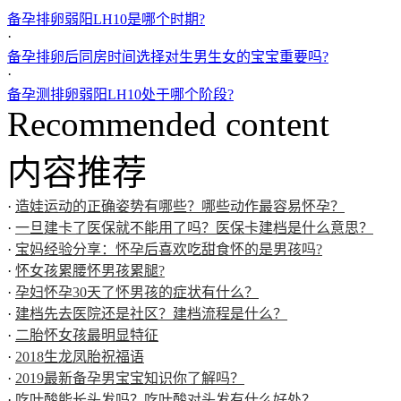
备孕排卵弱阳LH10是哪个时期?
·
备孕排卵后同房时间选择对生男生女的宝宝重要吗?
·
备孕测排卵弱阳LH10处于哪个阶段?
Recommended content
内容推荐
·
造娃运动的正确姿势有哪些？哪些动作最容易怀孕？
·
一旦建卡了医保就不能用了吗？医保卡建档是什么意思？
·
宝妈经验分享：怀孕后喜欢吃甜食怀的是男孩吗?
·
怀女孩累腰怀男孩累腿?
·
孕妇怀孕30天了怀男孩的症状有什么？
·
建档先去医院还是社区？建档流程是什么？
·
二胎怀女孩最明显特征
·
2018生龙凤胎祝福语
·
2019最新备孕男宝宝知识你了解吗？
·
吃叶酸能长头发吗？吃叶酸对头发有什么好处？