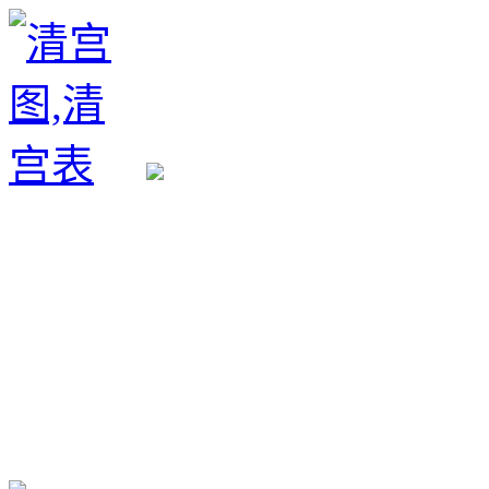
生育政策
备孕经验
备孕生男
备孕生女
怀孕验孕
孕期检查
孕期饮食
男女早知
孕期知识
育儿工具
清宫图表