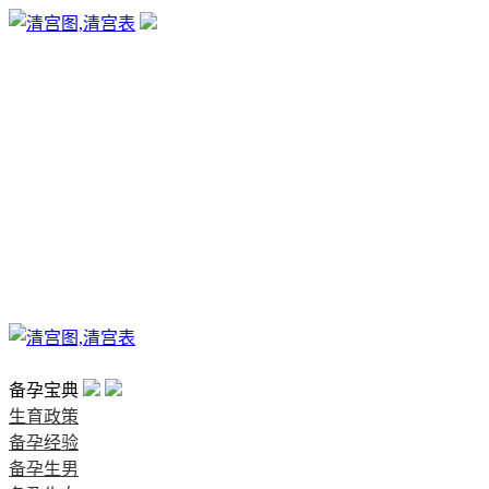
生育政策
备孕经验
备孕生男
备孕生女
怀孕验孕
孕期检查
孕期饮食
男女早知
孕期知识
育儿工具
清宫图表
首页
备孕宝典
生育政策
备孕经验
备孕生男