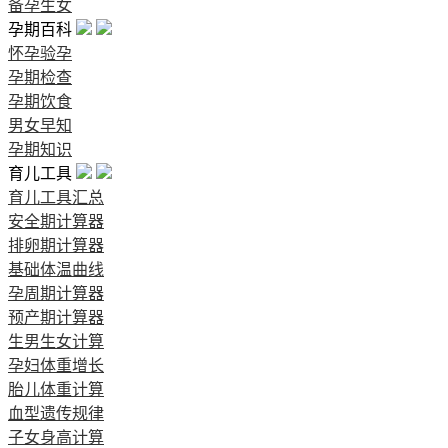
备孕生女
孕期百科
怀孕验孕
孕期检查
孕期饮食
男女早知
孕期知识
育儿工具
育儿工具汇总
安全期计算器
排卵期计算器
基础体温曲线
孕周期计算器
预产期计算器
生男生女计算
孕妇体重增长
胎儿体重计算
血型遗传规律
子女身高计算