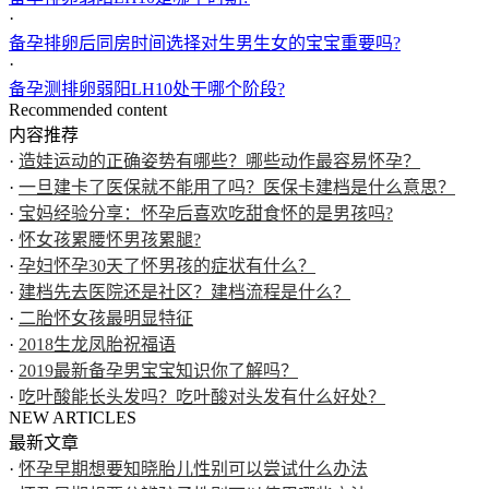
·
备孕排卵后同房时间选择对生男生女的宝宝重要吗?
·
备孕测排卵弱阳LH10处于哪个阶段?
Recommended content
内容推荐
·
造娃运动的正确姿势有哪些？哪些动作最容易怀孕？
·
一旦建卡了医保就不能用了吗？医保卡建档是什么意思？
·
宝妈经验分享：怀孕后喜欢吃甜食怀的是男孩吗?
·
怀女孩累腰怀男孩累腿?
·
孕妇怀孕30天了怀男孩的症状有什么？
·
建档先去医院还是社区？建档流程是什么？
·
二胎怀女孩最明显特征
·
2018生龙凤胎祝福语
·
2019最新备孕男宝宝知识你了解吗？
·
吃叶酸能长头发吗？吃叶酸对头发有什么好处？
NEW ARTICLES
最新文章
·
怀孕早期想要知晓胎儿性别可以尝试什么办法