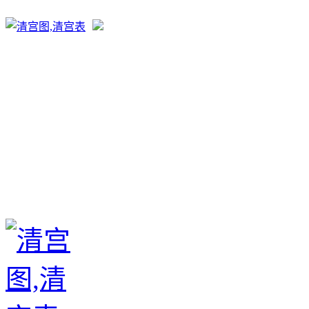
生育政策
备孕经验
备孕生男
备孕生女
怀孕验孕
孕期检查
孕期饮食
男女早知
孕期知识
育儿工具
清宫图表