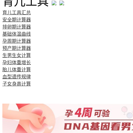
育儿工具
育儿工具汇总
安全期计算器
排卵期计算器
基础体温曲线
孕周期计算器
预产期计算器
生男生女计算
孕妇体重增长
胎儿体重计算
血型遗传规律
子女身高计算
清宫图表