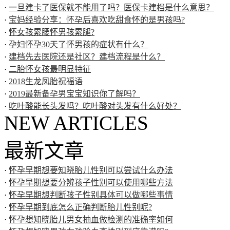
·
一旦建卡了医保就不能用了吗？医保卡建档是什么意思？
·
宝妈经验分享：怀孕后喜欢吃甜食怀的是男孩吗?
·
怀女孩累腰怀男孩累腿?
·
孕妇怀孕30天了怀男孩的症状有什么？
·
建档先去医院还是社区？建档流程是什么？
·
二胎怀女孩最明显特征
·
2018生龙凤胎祝福语
·
2019最新备孕男宝宝知识你了解吗？
·
吃叶酸能长头发吗？吃叶酸对头发有什么好处？
NEW ARTICLES
最新文章
·
怀孕早期想要知晓胎儿性别可以尝试什么办法
·
怀孕早期想要分辨孩子性别可以使用哪些方法
·
怀孕早期想判断孩子性别具体可以做哪些事情
·
怀孕早期到底怎么正确判断胎儿性别呢?
·
怀孕想知晓胎儿男女抽血做检测的准确率如何