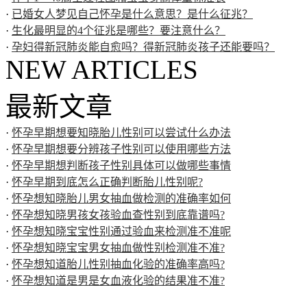
·
已婚女人梦见自己怀孕是什么意思？是什么征兆？
·
生化最明显的4个征兆是哪些？要注意什么？
·
孕妇得新冠肺炎能自愈吗？得新冠肺炎孩子还能要吗？
NEW ARTICLES
最新文章
·
怀孕早期想要知晓胎儿性别可以尝试什么办法
·
怀孕早期想要分辨孩子性别可以使用哪些方法
·
怀孕早期想判断孩子性别具体可以做哪些事情
·
怀孕早期到底怎么正确判断胎儿性别呢?
·
怀孕想知晓胎儿男女抽血做检测的准确率如何
·
怀孕想知晓男孩女孩验血查性别到底靠谱吗?
·
怀孕想知晓宝宝性别通过验血来检测准不准呢
·
怀孕想知晓宝宝男女抽血做性别检测准不准?
·
怀孕想知道胎儿性别抽血化验的准确率高吗?
·
怀孕想知道是男是女血液化验的结果准不准?