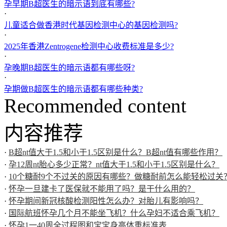
孕早期B超医生的暗示语到底有哪些?
·
儿童适合做香港时代基因检测中心的基因检测吗?
·
2025年香港Zentrogene检测中心收费标准是多少?
·
孕晚期B超医生的暗示语都有哪些呀?
·
孕期做B超医生的暗示语都有哪些种类?
Recommended content
内容推荐
·
B超nt值大于1.5和小于1.5区别是什么？B超nt值有哪些作用？
·
孕12周nt胎心多少正常？nt值大于1.5和小于1.5区别是什么？
·
10个糖耐9个不过关的原因有哪些？做糖耐前怎么能轻松过关
·
怀孕一旦建卡了医保就不能用了吗？是干什么用的？
·
怀孕期间新冠核酸检测阳性怎么办？对胎儿有影响吗？
·
国际航班怀孕几个月不能坐飞机？什么孕妇不适合乘飞机？
·
怀孕1一40周全过程图和宝宝身高体重标准表