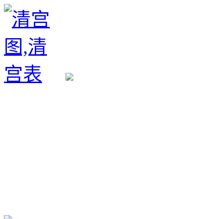
生育政策
备孕经验
备孕生男
备孕生女
怀孕验孕
孕期检查
孕期饮食
男女早知
孕期知识
育儿工具
清宫图表