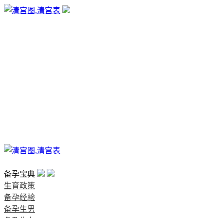
生育政策
备孕经验
备孕生男
备孕生女
怀孕验孕
孕期检查
孕期饮食
男女早知
孕期知识
育儿工具
清宫图表
首页
备孕宝典
生育政策
备孕经验
备孕生男