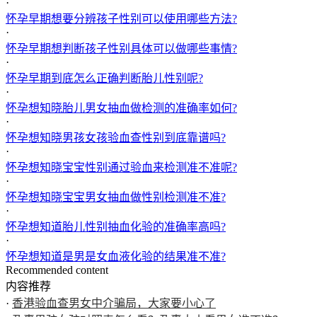
·
怀孕早期想要分辨孩子性别可以使用哪些方法?
·
怀孕早期想判断孩子性别具体可以做哪些事情?
·
怀孕早期到底怎么正确判断胎儿性别呢?
·
怀孕想知晓胎儿男女抽血做检测的准确率如何?
·
怀孕想知晓男孩女孩验血查性别到底靠谱吗?
·
怀孕想知晓宝宝性别通过验血来检测准不准呢?
·
怀孕想知晓宝宝男女抽血做性别检测准不准?
·
怀孕想知道胎儿性别抽血化验的准确率高吗?
·
怀孕想知道是男是女血液化验的结果准不准?
Recommended content
内容推荐
·
香港验血查男女中介骗局，大家要小心了