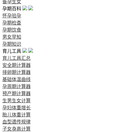
备孕生女
孕期百科
怀孕验孕
孕期检查
孕期饮食
男女早知
孕期知识
育儿工具
育儿工具汇总
安全期计算器
排卵期计算器
基础体温曲线
孕周期计算器
预产期计算器
生男生女计算
孕妇体重增长
胎儿体重计算
血型遗传规律
子女身高计算