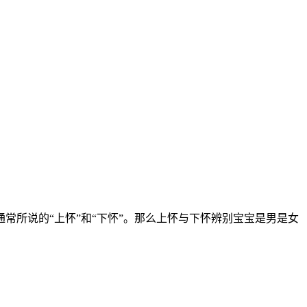
所说的“上怀”和“下怀”。那么上怀与下怀辨别宝宝是男是女