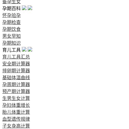
备孕生女
孕期百科
怀孕验孕
孕期检查
孕期饮食
男女早知
孕期知识
育儿工具
育儿工具汇总
安全期计算器
排卵期计算器
基础体温曲线
孕周期计算器
预产期计算器
生男生女计算
孕妇体重增长
胎儿体重计算
血型遗传规律
子女身高计算