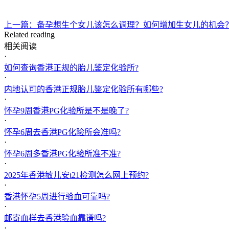
上一篇：备孕想生个女儿该怎么调理？如何增加生女儿的机会
Related reading
相关阅读
·
如何查询香港正规的胎儿鉴定化验所?
·
内地认可的香港正规胎儿鉴定化验所有哪些?
·
怀孕9周香港PG化验所是不是晚了?
·
怀孕6周去香港PG化验所会准吗?
·
怀孕6周多香港PG化验所准不准?
·
2025年香港敏儿安t21检测怎么网上预约?
·
香港怀孕5周进行验血可靠吗?
·
邮寄血样去香港验血靠谱吗?
·