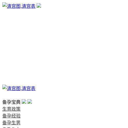
生育政策
备孕经验
备孕生男
备孕生女
怀孕验孕
孕期检查
孕期饮食
男女早知
孕期知识
育儿工具
清宫图表
首页
备孕宝典
生育政策
备孕经验
备孕生男