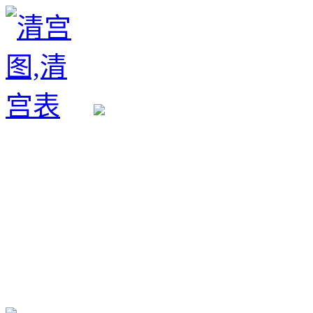
生育政策
备孕经验
备孕生男
备孕生女
怀孕验孕
孕期检查
孕期饮食
男女早知
孕期知识
育儿工具
清宫图表