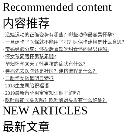
Recommended content
内容推荐
·
造娃运动的正确姿势有哪些？哪些动作最容易怀孕？
·
一旦建卡了医保就不能用了吗？医保卡建档是什么意思？
·
宝妈经验分享：怀孕后喜欢吃甜食怀的是男孩吗?
·
怀女孩累腰怀男孩累腿?
·
孕妇怀孕30天了怀男孩的症状有什么？
·
建档先去医院还是社区？建档流程是什么？
·
二胎怀女孩最明显特征
·
2018生龙凤胎祝福语
·
2019最新备孕男宝宝知识你了解吗？
·
吃叶酸能长头发吗？吃叶酸对头发有什么好处？
NEW ARTICLES
最新文章