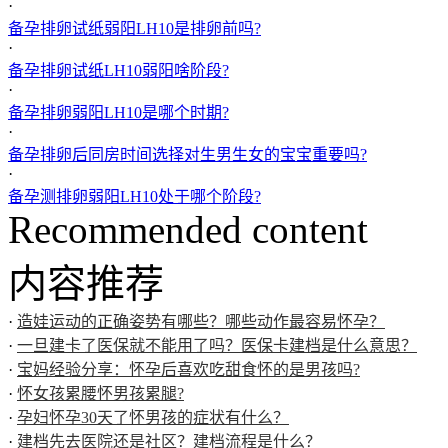
·
备孕排卵试纸弱阳LH10是排卵前吗?
·
备孕排卵试纸LH10弱阳啥阶段?
·
备孕排卵弱阳LH10是哪个时期?
·
备孕排卵后同房时间选择对生男生女的宝宝重要吗?
·
备孕测排卵弱阳LH10处于哪个阶段?
Recommended content
内容推荐
·
造娃运动的正确姿势有哪些？哪些动作最容易怀孕？
·
一旦建卡了医保就不能用了吗？医保卡建档是什么意思？
·
宝妈经验分享：怀孕后喜欢吃甜食怀的是男孩吗?
·
怀女孩累腰怀男孩累腿?
·
孕妇怀孕30天了怀男孩的症状有什么？
·
建档先去医院还是社区？建档流程是什么？