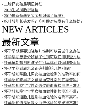
·
二胎怀女孩最明显特征
·
2018生龙凤胎祝福语
·
2019最新备孕男宝宝知识你了解吗？
·
吃叶酸能长头发吗？吃叶酸对头发有什么好处？
NEW ARTICLES
最新文章
·
怀孕早期想要知晓胎儿性别可以尝试什么办法
·
怀孕早期想要分辨孩子性别可以使用哪些方法
·
怀孕早期想判断孩子性别具体可以做哪些事情
·
怀孕早期到底怎么正确判断胎儿性别呢?
·
怀孕想知晓胎儿男女抽血做检测的准确率如何
·
怀孕想知晓男孩女孩验血查性别到底靠谱吗?
·
怀孕想知晓宝宝性别通过验血来检测准不准呢
·
怀孕想知晓宝宝男女抽血做性别检测准不准?
·
怀孕想知道胎儿性别抽血化验的准确率高吗?
·
怀孕想知道是男是女血液化验的结果准不准?