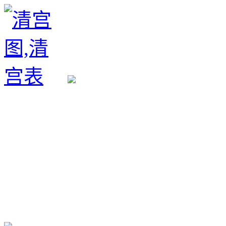
生育政策
备孕经验
备孕生男
备孕生女
怀孕验孕
孕期检查
孕期饮食
男女早知
孕期知识
育儿工具
清宫图表