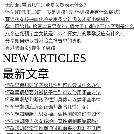
·
无创dna看胎儿性别全是负数表示什么?
·
怀孕NT低于1.3的一般是男孩吗？怀男孩会有什么症状？
·
查男孩女孩抽血化验费用多少？多久才能出结果？
·
孕12周胎儿nt检查能看男女？nt值大于1.5和小于1.5区别是什
·
八个征兆预示生女孩是什么？怀女儿的早孕反应有什么？
·
分享如何辨认香港验血报告单的真假
·
香港验血没y却生了男孩
NEW ARTICLES
最新文章
·
怀孕早期想要知晓胎儿性别可以尝试什么办法
·
怀孕早期想要分辨孩子性别可以使用哪些方法
·
怀孕早期想判断孩子性别具体可以做哪些事情
·
怀孕早期到底怎么正确判断胎儿性别呢?
·
怀孕想知晓胎儿男女抽血做检测的准确率如何
·
怀孕想知晓男孩女孩验血查性别到底靠谱吗?
·
怀孕想知晓宝宝性别通过验血来检测准不准呢