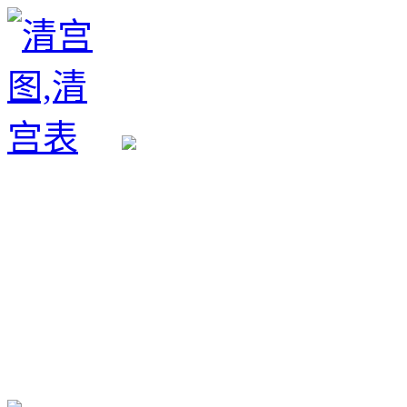
生育政策
备孕经验
备孕生男
备孕生女
怀孕验孕
孕期检查
孕期饮食
男女早知
孕期知识
育儿工具
清宫图表