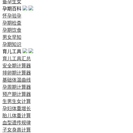
备孕生女
孕期百科
怀孕验孕
孕期检查
孕期饮食
男女早知
孕期知识
育儿工具
育儿工具汇总
安全期计算器
排卵期计算器
基础体温曲线
孕周期计算器
预产期计算器
生男生女计算
孕妇体重增长
胎儿体重计算
血型遗传规律
子女身高计算