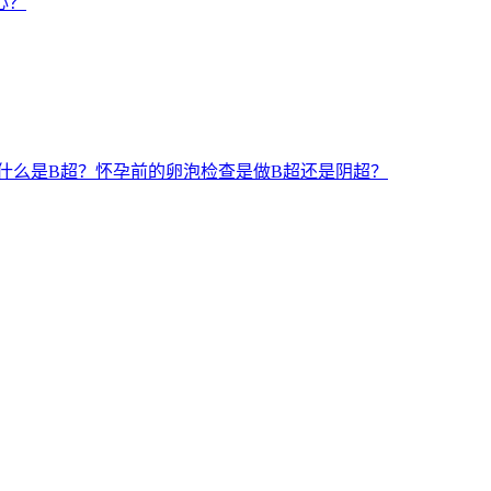
心？
什么是B超？怀孕前的卵泡检查是做B超还是阴超？