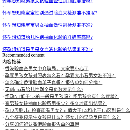
怀孕想知晓男孩女孩验血查性别到底靠谱吗?
·
怀孕想知晓宝宝性别通过验血来检测准不准呢?
·
怀孕想知晓宝宝男女抽血做性别检测准不准?
·
怀孕想知道胎儿性别抽血化验的准确率高吗?
·
怀孕想知道是男是女血液化验的结果准不准?
Recommended content
内容推荐
·
香港验血查男女中介骗局，大家要小心了
·
孕囊男孩女孩对照表怎么看？孕囊大小看男女准不准？
·
怎么确定香港验血单子真假？报告单如何分辨？
·
无创dna看胎儿性别全是负数表示什么?
·
怀孕NT低于1.3的一般是男孩吗？怀男孩会有什么症状？
·
查男孩女孩抽血化验费用多少？多久才能出结果？
·
孕12周胎儿nt检查能看男女？nt值大于1.5和小于1.5区别是什
·
八个征兆预示生女孩是什么？怀女儿的早孕反应有什么？
·
分享如何辨认香港验血报告单的真假