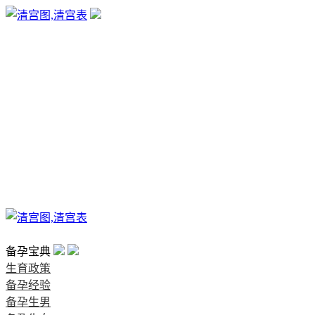
生育政策
备孕经验
备孕生男
备孕生女
怀孕验孕
孕期检查
孕期饮食
男女早知
孕期知识
育儿工具
清宫图表
首页
备孕宝典
生育政策
备孕经验
备孕生男