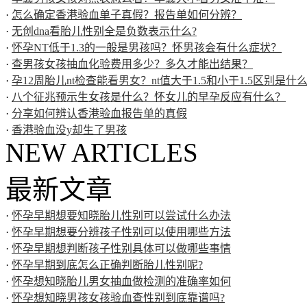
·
怎么确定香港验血单子真假？报告单如何分辨？
·
无创dna看胎儿性别全是负数表示什么?
·
怀孕NT低于1.3的一般是男孩吗？怀男孩会有什么症状？
·
查男孩女孩抽血化验费用多少？多久才能出结果？
·
孕12周胎儿nt检查能看男女？nt值大于1.5和小于1.5区别是什
·
八个征兆预示生女孩是什么？怀女儿的早孕反应有什么？
·
分享如何辨认香港验血报告单的真假
·
香港验血没y却生了男孩
NEW ARTICLES
最新文章
·
怀孕早期想要知晓胎儿性别可以尝试什么办法
·
怀孕早期想要分辨孩子性别可以使用哪些方法
·
怀孕早期想判断孩子性别具体可以做哪些事情
·
怀孕早期到底怎么正确判断胎儿性别呢?
·
怀孕想知晓胎儿男女抽血做检测的准确率如何
·
怀孕想知晓男孩女孩验血查性别到底靠谱吗?