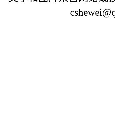
cshewei