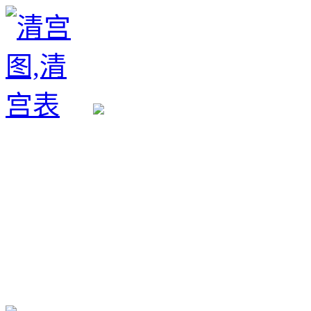
生育政策
备孕经验
备孕生男
备孕生女
怀孕验孕
孕期检查
孕期饮食
男女早知
孕期知识
育儿工具
清宫图表