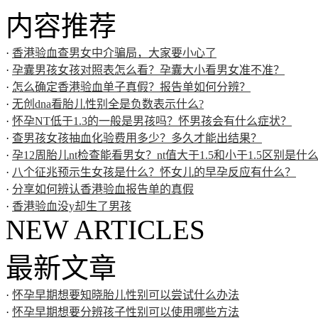
内容推荐
·
香港验血查男女中介骗局，大家要小心了
·
孕囊男孩女孩对照表怎么看？孕囊大小看男女准不准？
·
怎么确定香港验血单子真假？报告单如何分辨？
·
无创dna看胎儿性别全是负数表示什么?
·
怀孕NT低于1.3的一般是男孩吗？怀男孩会有什么症状？
·
查男孩女孩抽血化验费用多少？多久才能出结果？
·
孕12周胎儿nt检查能看男女？nt值大于1.5和小于1.5区别是什
·
八个征兆预示生女孩是什么？怀女儿的早孕反应有什么？
·
分享如何辨认香港验血报告单的真假
·
香港验血没y却生了男孩
NEW ARTICLES
最新文章
·
怀孕早期想要知晓胎儿性别可以尝试什么办法
·
怀孕早期想要分辨孩子性别可以使用哪些方法